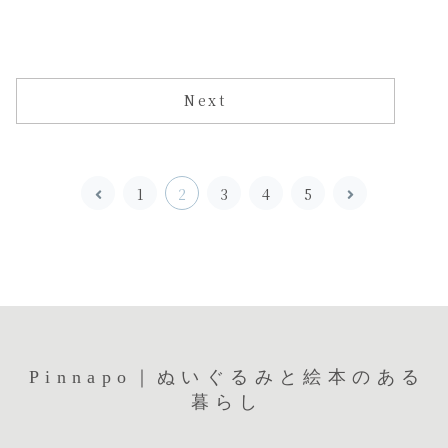
Next
前
次
1
2
3
4
5
へ
へ
Pinnapo｜ぬいぐるみと絵本のある
暮らし